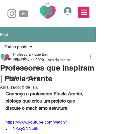
Login
Post
Todos posts
Professora Fique Bem
Todos posts
16 de nov. de 2020
1 min de leitura
Professores que inspiram
Fique Bem
| Flavia Arante
Revista Fique Bem
Atualizado:
8 de jan.
Conheça a professora Flavia Arante, 
bióloga que criou um projeto que 
discute o machismo estrutural
https://www.youtube.com/watch?
v=TNKZy3NNu8k