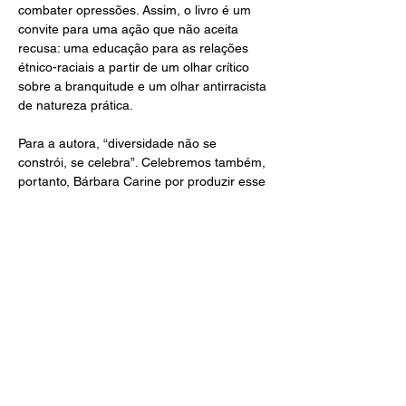
combater opressões. Assim, o livro é um 
convite para uma ação que não aceita 
recusa: uma educação para as relações 
étnico-raciais a partir de um olhar crítico 
sobre a branquitude e um olhar antirracista 
de natureza prática.
Para a autora, “diversidade não se 
constrói, se celebra”. Celebremos também, 
portanto, Bárbara Carine por produzir esse 
livro e tantos outros materiais 
importantíssimos para uma pedagogia 
antirracista e para o letramento racial. E 
como podemos celebrá-la? Seguindo-a 
nas redes, respeitando a propriedade 
intelectual de suas obras e pagando por 
elas, fortalecendo intelectualidades negras 
e buscando uma transformação real todos 
os dias. Que isso seja um compromisso 
diário! Bora?