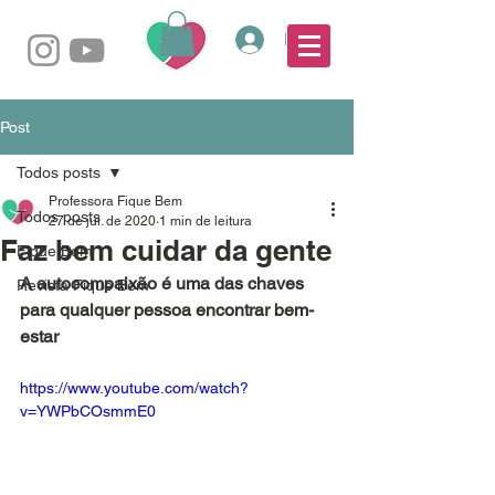
Login
Post
Todos posts
Professora Fique Bem
Todos posts
27 de jul. de 2020
1 min de leitura
Faz bem cuidar da gente
Fique Bem
A autocompaixão é uma das chaves 
Revista Fique Bem
para qualquer pessoa encontrar bem-
estar
https://www.youtube.com/watch?
v=YWPbCOsmmE0