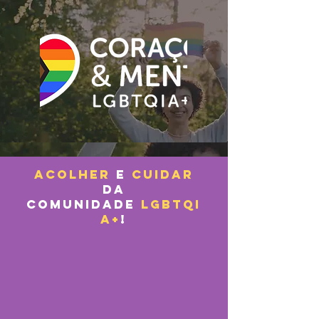
acolher
e
cuidar
da
comunidade
LGBTQI
A+
!