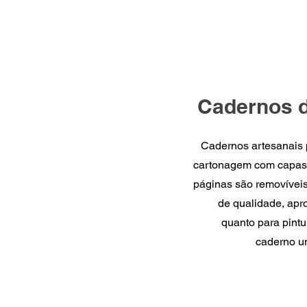
Cadernos 
Cadernos artesanais 
cartonagem com capas
páginas são removívei
de qualidade, apr
quanto para pint
caderno um