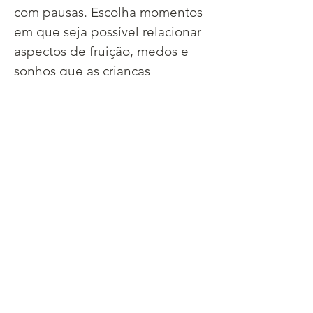
com pausas. Escolha momentos 
em que seja possível relacionar 
aspectos de fruição, medos e 
sonhos que as crianças 
trouxeram após a primeira 
leitura, com a narrativa do livro. 
Por exemplo, é possível 
explorar com as crianças o final, 
afinal, o autor deixa-o em 
aberto, sugerindo que tudo 
pode ter sido um sonho ou que 
a rede (ou a história) desfiou e, 
então, João teria que tecer tudo 
novamente.
Desse modo, é possível propor 