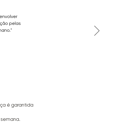
envolver
ção pelas
mano."
.
nça é garantida
r semana.