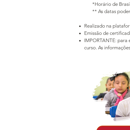
*Horário de Brasíli
** As datas podem s
​
Realizado na platafo
Emissão de certificad
IMPORTANTE: para efe
curso. As informaçõe