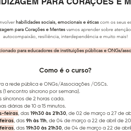
DIZAGEM PARA CORAÇÕES E 
nvolver
habilidades sociais, emociona
is e éticas
com os seus e
zagem para Corações e Mentes
vamos aprender sobre atenção
autocompaixão, resiliência, interdependência e muito mais!
cionado para educadores de instituições públicas e ONGs/as
Como é o curso?
para a rede pública e ONGs/Associações /OSCs.
(1 encontro síncrono por semana).
s síncronos de 2 horas cada.
as diárias de 10 a 15 minutos.
-feiras
, das
19h30 às 21h30
, de 02 de março a 27 de ab
feiras
, das
9h às 11h
, de 04 de março a 22 de abril de 20
feiras
, das
19h30 às 21h30
, de 04 de março a 22 de abri