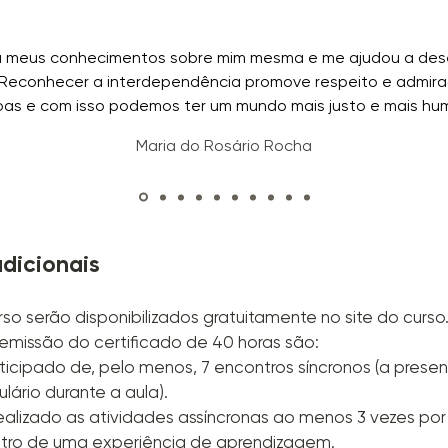
u meus conhecimentos sobre mim mesma e me ajudou a des
 Reconhecer a interdependência promove respeito e admira
as e com isso podemos ter um mundo mais justo e mais hu
Maria do Rosário Rocha
dicionais
so serão disponibilizados gratuitamente no site do curso
a emissão do certificado de 40 horas são:
rticipado de, pelo menos, 7 encontros síncronos (a prese
lário durante a aula).
ealizado as atividades assíncronas ao menos 3 vezes po
gistro de uma experiência de aprendizagem.