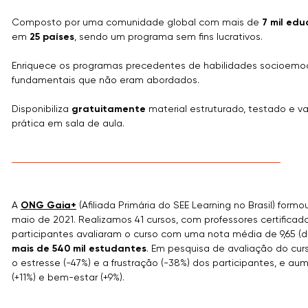
Composto por uma comunidade global com mais de
7 mil edu
em
25 países
, sendo um programa sem fins lucrativos.
Enriquece os programas precedentes de habilidades socioemoci
fundamentais que não eram abordados.
Disponibiliza
gratuitamente
material estruturado, testado e va
prática em sala de aula.
A
ONG Gaia+
(Afiliada Primária do SEE Learning no Brasil) form
maio de 2021. Realizamos 41 cursos, com professores certificad
participantes avaliaram o curso com uma nota média de 9,65 (d
mais de 540 mil estudantes
. Em pesquisa de avaliação do cur
o estresse (-47%) e a frustração (-38%) dos participantes, e a
(+11%) e bem-estar (+9%).