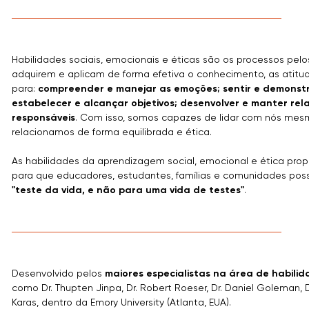
Habilidades sociais, emocionais e éticas são os processos pel
adquirem e aplicam de forma efetiva o conhecimento, as atitu
para:
compreender e manejar as emoções; sentir e demonstr
estabelecer e alcançar objetivos; desenvolver e manter rel
responsáveis
. Com isso, somos capazes de lidar com nós me
relacionamos de forma equilibrada e ética.
As habilidades da aprendizagem social, emocional e ética pro
para que educadores, estudantes, famílias e comunidades pos
"teste da vida, e não para uma vida de testes"
.
Desenvolvido pelos
maiores especialistas na área de habili
como Dr. Thupten Jinpa, Dr. Robert Roeser, Dr. Daniel Goleman, Dr
Karas, dentro da Emory University (Atlanta, EUA).