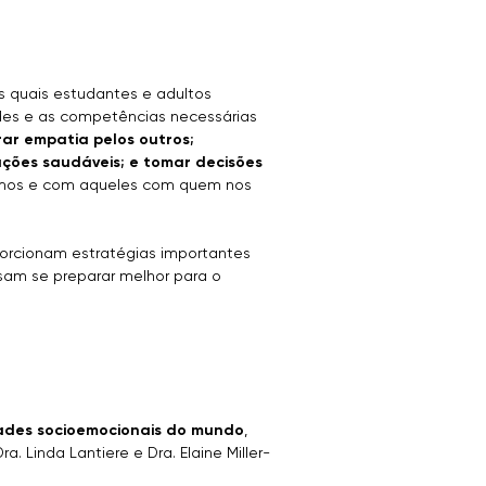
os quais estudantes e adultos
des e as competências necessárias
ar empatia pelos outros;
ações saudáveis; e tomar decisões
smos e com aqueles com quem nos
porcionam estratégias importantes
sam se preparar melhor para o
dades socioemocionais do mundo
,
a. Linda Lantiere e Dra. Elaine Miller-