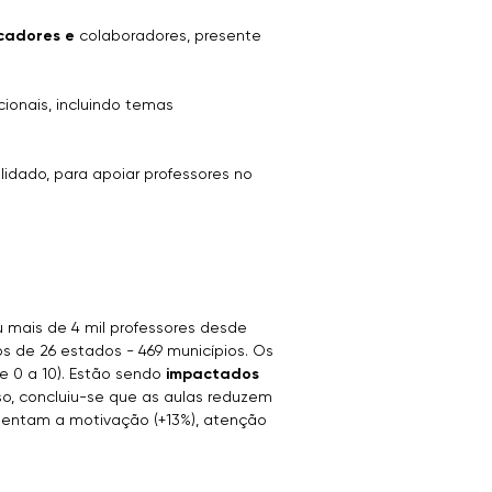
cadores e
colaboradores, presente
onais, incluindo temas
lidado, para apoiar professores no
ou mais de 4 mil professores desde
os de 26 estados - 469 municípios. Os
e 0 a 10). Estão sendo
impactados
so, concluiu-se que as aulas reduzem
umentam a motivação (+13%), atenção