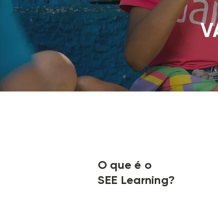
V
O que é o
SEE Learning?