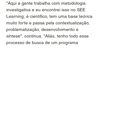
"Aqui a gente trabalha com metodologia 
investigativa e eu encontrei isso no SEE 
Learning, é científico, tem uma base teórica 
muito forte e passa pela contextualização, 
problematização, desenvolvimento e 
síntese", continua. "Aliás, tenho todo esse 
processo de busca de um programa 
socioemocional e construção do Educa-te 
documentado e adoraria dividir a 
experiência com a Gaia+", finaliza ela.
REVISTA
Fala, Mestre!
01
Caminho do meio: professora de