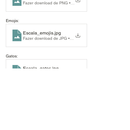
Fazer download de PNG • 1.37MB
Emojis:
Escala_emojis
.jpg
Fazer download de JPG • 205KB
Gatos:
Escala_gatos
.jpg
Fazer download de JPG • 204KB
Cachorros:
Escala_cachorros
.jpg
Fazer download de JPG • 148KB
Blob tree: