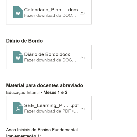
Calendario_Planejamento_1sem_2026_EFAF
.docx
Fazer download de DOCX • 576KB
Diário de Bordo
Diário de Bordo
.docx
Fazer download de DOCX • 328KB
Material para docentes abreviado
Educação Infantil - 
Meses 1 e 2
:
SEE_Learning_Play_meses1_2
.pdf
Fazer download de PDF • 5.84MB
Anos Iniciais do Ensino Fundamental - 
Implementação 1
: