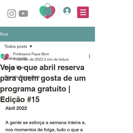
Login
Post
Todos posts
Professora Fique Bem
Todos posts
11 de abr. de 2022
3 min de leitura
Veja o que abril reserva
Fique Bem
para quem gosta de um
Revista Fique Bem
programa gratuito |
Edição #15
Abril 2022
A gente se esforça a semana inteira e, 
nos momentos de folga, tudo o que a 