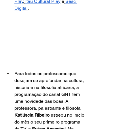
Play
,
Itaú Cultural Play
 e
Sesc 
Digital
.
Para todos os professores que 
desejam se aprofundar na cultura, 
história e na filosofia africana, a 
programação do canal GNT tem 
uma novidade das boas. A 
professora, palestrante e filósofa 
Katiúscia Ribeiro
 estreou no início 
do mês o seu primeiro programa 
de TV, o 
Futuro Ancestral
. No 