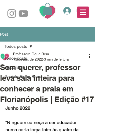
Login
Post
Todos posts
Professora Fique Bem
Todos posts
13 de jun. de 2022
3 min de leitura
Sem querer, professor
Fique Bem
leva sala inteira para
Revista Fique Bem
conhecer a praia em
Florianópolis | Edição #17
Junho 2022
“Ninguém começa a ser educador 
numa certa terça-feira às quatro da 