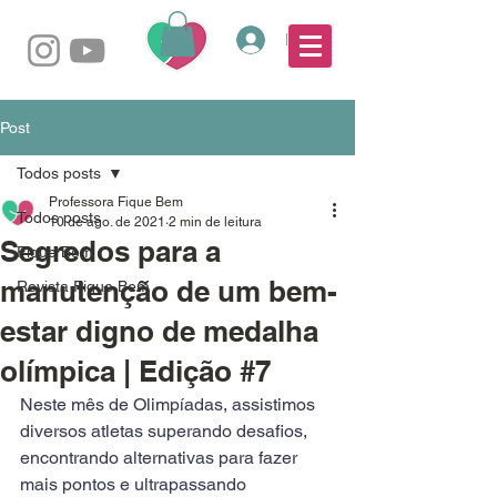
Login
Post
Todos posts
Professora Fique Bem
Todos posts
10 de ago. de 2021
2 min de leitura
Segredos para a
Fique Bem
manutenção de um bem-
Revista Fique Bem
estar digno de medalha
olímpica | Edição #7
Neste mês de Olimpíadas, assistimos 
diversos atletas superando desafios, 
encontrando alternativas para fazer 
mais pontos e ultrapassando 