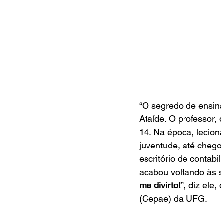
“O segredo de ensina
Ataíde. O professor,
14. Na época, leciona
juventude, até cheg
escritório de contab
acabou voltando às s
me divirto!
”, diz ele
(Cepae) da UFG.