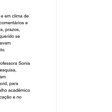
 e em clima de 
 comentários e 
s, prazos, 
querido se 
tavam 
to.
rofessora Sonia 
esquisa, 
ram 
vid, para 
balho acadêmico 
cação e no 