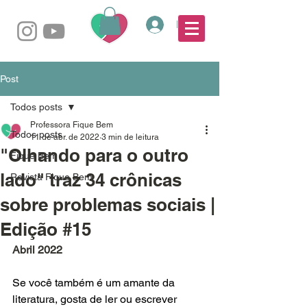
Login
Post
Todos posts
Professora Fique Bem
Todos posts
11 de abr. de 2022
3 min de leitura
"Olhando para o outro
Fique Bem
lado" traz 34 crônicas
Revista Fique Bem
sobre problemas sociais |
Edição #15
Abril 2022
Se você também é um amante da 
literatura, gosta de ler ou escrever 