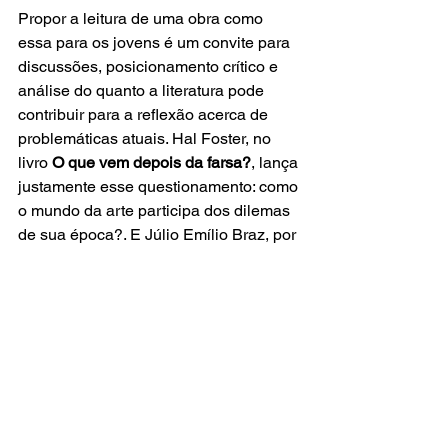
Propor a leitura de uma obra como 
essa para os jovens é um convite para 
discussões, posicionamento crítico e 
análise do quanto a literatura pode 
contribuir para a reflexão acerca de 
problemáticas atuais. Hal Foster, no 
livro 
O que vem depois da farsa?
, lança 
justamente esse questionamento: como 
o mundo da arte participa dos dilemas 
de sua época?. E Júlio Emílio Braz, por 
meio de sua produção, responde: 
produzindo literatura e chamando para 
o debate e reflexão.
Referências:
BRAZ, Julio Emílio. 
Olhando para o 
outro lado
. São Paulo: Paulus, 2007.