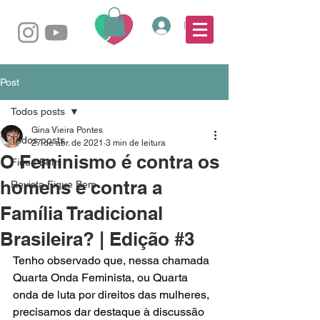
Login
Post
Todos posts
Gina Vieira Pontes
Todos posts
27 de abr. de 2021
3 min de leitura
O Feminismo é contra os
Fique Bem
homens e contra a
Revista Fique Bem
Família Tradicional
Brasileira? | Edição #3
Tenho observado que, nessa chamada 
Quarta Onda Feminista, ou Quarta 
onda de luta por direitos das mulheres, 
precisamos dar destaque à discussão 