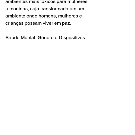
ambientes mais tóxicos para mulheres 
e meninas, seja transformada em um 
ambiente onde homens, mulheres e 
crianças possam viver em paz.
Saúde Mental, Gênero e Dispositivos - 
Cultura e Processos de Subjetivação - 
Valeska Zanello
pandemia
sociedade
Feminismo
Revista Fique Bem
Ver tudo
Posts recentes