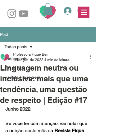
Login
Post
Todos posts
Professora Fique Bem
Todos posts
13 de jun. de 2022
4 min de leitura
Linguagem neutra ou
Fique Bem
inclusiva: mais que uma
Revista Fique Bem
tendência, uma questão
de respeito | Edição #17
Junho 2022
Se você ler com atenção, vai notar que 
a edição deste mês da 
Revista Fique 