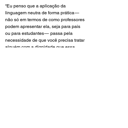
“Eu penso que a aplicação da 
linguagem neutra de forma prática —  
não só em termos de como professores 
podem apresentar ela, seja para pais 
ou para estudantes —  passa pela 
necessidade de que você precisa tratar 
alguém com a dignidade que essa 
pessoa demanda. Essa já é uma 
justificativa mais que suficiente”, diz. “O 
uso da linguagem neutra dignifica a 
experimentação de uma vida, de um 
grupo de pessoas, que até então, não 
tem isso disponível pra elas. Isso é 
uma reparação, então. E isso é um 
dever social, político, de toda pessoa 
que compõe uma sociedade e a quer 
organizada, fértil, potente e quer que 
ela garanta a dignidade de todos que a 