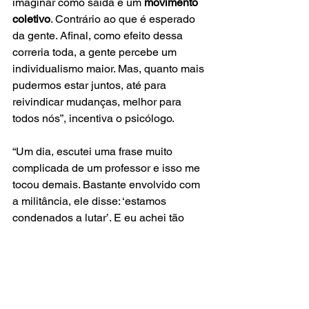
imaginar como saída é um 
movimento 
coletivo
. Contrário ao que é esperado 
da gente. Afinal, como efeito dessa 
correria toda, a gente percebe um 
individualismo maior. Mas, quanto mais 
pudermos estar juntos, até para 
reivindicar mudanças, melhor para 
todos nós”, incentiva o psicólogo.
“Um dia, escutei uma frase muito 
complicada de um professor e isso me 
tocou demais. Bastante envolvido com 
a militância, ele disse: ‘estamos 
condenados a lutar’. E eu achei tão 
forte essa ideia de ‘condenado’, sabe? 
Que sem saída é isso! Será que é por 
aí?”, questiona. “E essa não é uma fala 
que surge só do indivíduo, é de toda a 
estrutura que hoje permeia a 