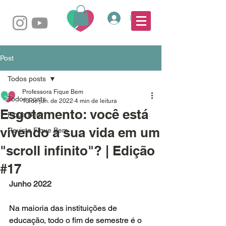
Login
Post
Todos posts
Professora Fique Bem
Todos posts
13 de jun. de 2022
4 min de leitura
Esgotamento: você está
Fique Bem
vivendo a sua vida em um
Revista Fique Bem
"scroll infinito"? | Edição
#17
Junho 2022
Na maioria das instituições de 
educação, todo o fim de semestre é o 