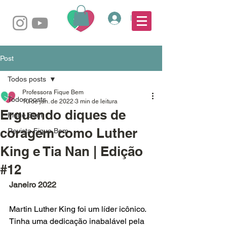
Login
Post
Todos posts
Professora Fique Bem
Todos posts
10 de jan. de 2022
3 min de leitura
Erguendo diques de
Fique Bem
coragem como Luther
Revista Fique Bem
King e Tia Nan | Edição
#12
Janeiro 2022
Martin Luther King foi um líder icônico. 
Tinha uma dedicação inabalável pela 