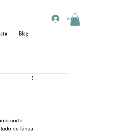
Login
tato
Blog
uma certa 
tado de férias 