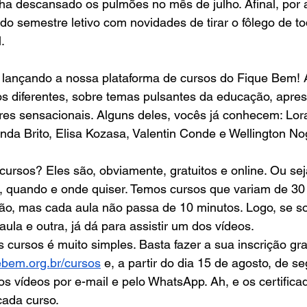
a descansado os pulmões no mês de julho. Afinal, por a
 semestre letivo com novidades de tirar o fôlego de to
.
lançando a nossa plataforma de cursos do Fique Bem! A
os diferentes, sobre temas pulsantes da educação, apre
ores sensacionais. Alguns deles, vocês já conhecem: Lora
da Brito, Elisa Kozasa, Valentin Conde e Wellington No
rsos? Eles são, obviamente, gratuitos e online. Ou sej
o, quando e onde quiser. Temos cursos que variam de 30
ão, mas cada aula não passa de 10 minutos. Logo, se s
ula e outra, já dá para assistir um dos vídeos.
s cursos é muito simples. Basta fazer a sua inscrição gr
ebem.org.br/cursos
 e, a partir do dia 15 de agosto, de s
 os vídeos por e-mail e pelo WhatsApp. Ah, e os certifica
cada curso.