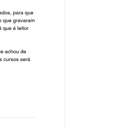
ados, para que 
o que gravaram 
 que é leitor 
ue achou de 
s cursos será 