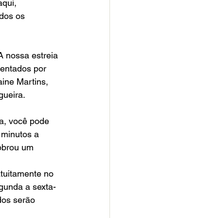
qui, 
dos os 
 nossa estreia 
sentados por 
ine Martins, 
gueira.
a, você pode 
 minutos a 
obrou um 
atuitamente no 
egunda a sexta-
dos serão 