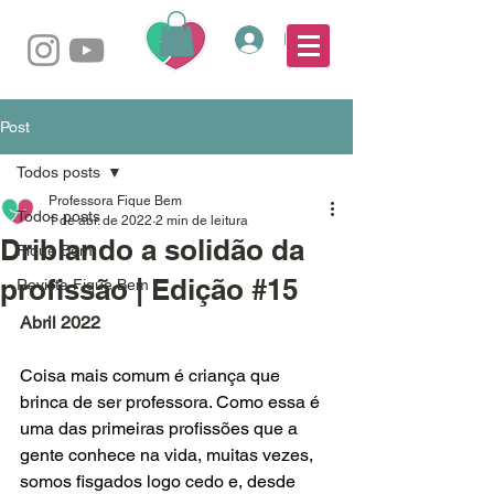
Login
Post
Todos posts
Professora Fique Bem
Todos posts
1 de abr. de 2022
2 min de leitura
Driblando a solidão da
Fique Bem
profissão | Edição #15
Revista Fique Bem
Abril 2022
Coisa mais comum é criança que 
brinca de ser professora. Como essa é 
uma das primeiras profissões que a 
gente conhece na vida, muitas vezes, 
somos fisgados logo cedo e, desde 