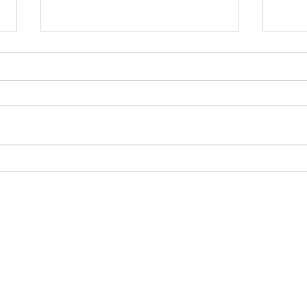
"O Sofá estampado" é um
Coor
livro infantil com
adot
importante crítica social |
mind
Edição #14
Sant