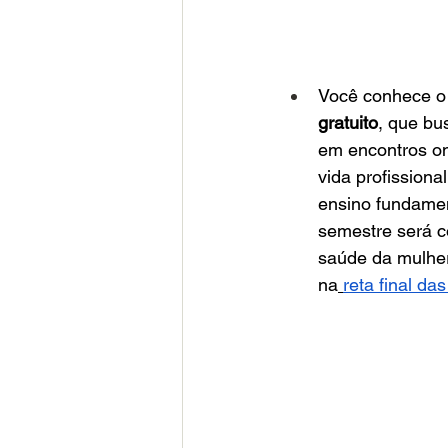
Você conhece o 
gratuito
, que bu
em encontros onl
vida profissiona
ensino fundamen
semestre será c
saúde da mulher
na
reta final da