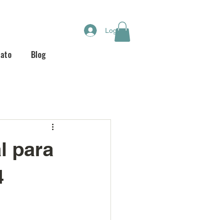
Login
tato
Blog
l para
4