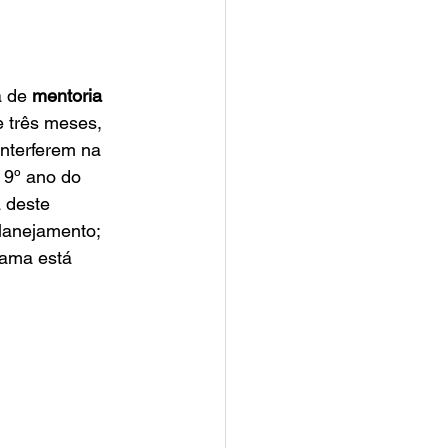
 de 
mentoria 
e três meses, 
interferem na 
 9º ano do 
 deste 
lanejamento; 
rama está 