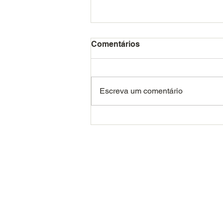
Comentários
Escreva um comentário
Por uma escola pública que
projete e fomente uma
educação "Fora da Caixa" |
Edição #14
​© Gaia+ 2023
Rua Dona Santina, 291 - São Luiz
Piracicaba - SP
(19) 3302-5916
fiquebem@gaiamais.org
CNPJ: 21.354.603/0001-61