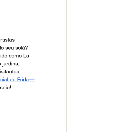
tistas 
do seu sofá? 
ido como La 
 jardins, 
sitantes 
ial de Frida — 
seio!