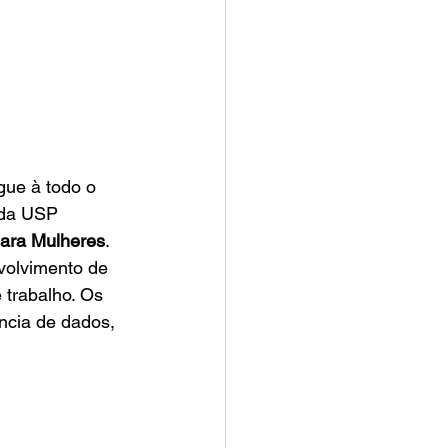
gue à todo o 
 da USP 
ara Mulheres
. 
volvimento de 
 trabalho. Os 
ncia de dados, 