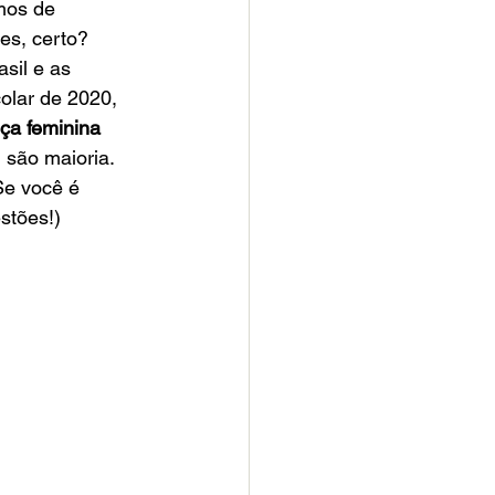
mos de 
es, certo? 
sil e as 
olar de 2020, 
ça feminina 
 são maioria. 
Se você é 
tões!)​