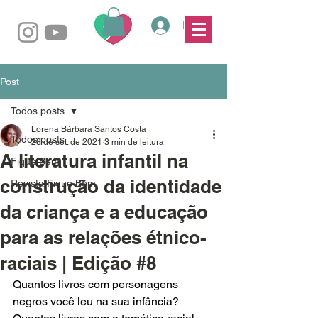
Login
Post
Todos posts
Lorena Bárbara Santos Costa
Todos posts
28 de set. de 2021
3 min de leitura
A literatura infantil na
Fique Bem
construção da identidade
Revista Fique Bem
da criança e a educação
para as relações étnico-
raciais | Edição #8
Quantos livros com personagens 
negros você leu na sua infância? 