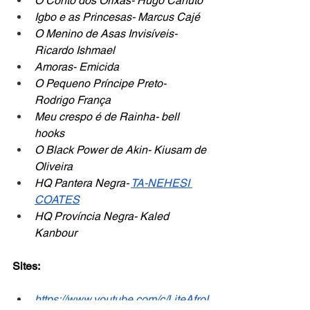
O Conto dos Orixás- Hugo Canuto
Igbo e as Princesas- Marcus Cajé
O Menino de Asas Invisíveis- 
Ricardo Ishmael
Amoras- Emicida
O Pequeno Príncipe Preto- 
Rodrigo França
Meu crespo é de Rainha- bell 
hooks
O Black Power de Akin- Kiusam de 
Oliveira
HQ Pantera Negra- 
TA-NEHESI 
COATES
HQ Província Negra- Kaled 
Kanbour
Sites:
https://www.youtube.com/c/LiteAfroI